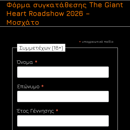
Skip
Φόρμα συγκατάθεσης The Giant
to
Heart Roadshow 2026 –
content
Μοσχάτο
*
υποχρεωτικό πεδίο
Συμμετέχων (18+)
*
Όνομα
*
Επώνυμο
*
Έτος Γέννησης