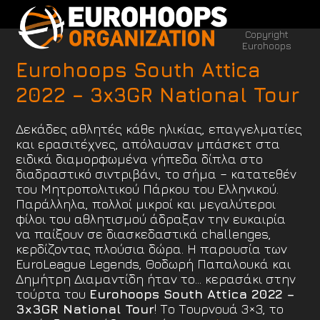
Open
Close
Skip
to
mobile
mobile
Copyright
content
menu
menu
Eurohoops
Eurohoops South Attica
2022 – 3x3GR National Tour
Δεκάδες αθλητές κάθε ηλικίας, επαγγελματίες
και ερασιτέχνες, απόλαυσαν μπάσκετ στα
ειδικά διαμορφωμένα γήπεδα δίπλα στο
διαδραστικό σιντριβάνι, το σήμα – κατατεθέν
του Μητροπολιτικού Πάρκου του Ελληνικού.
Παράλληλα, πολλοί μικροί και μεγαλύτεροι
φίλοι του αθλητισμού άδραξαν την ευκαιρία
να παίξουν σε διασκεδαστικά challenges,
κερδίζοντας πλούσια δώρα. Η παρουσία των
EuroLeague Legends, Θοδωρή Παπαλουκά και
Δημήτρη Διαμαντίδη ήταν το… κερασάκι στην
τούρτα του
Eurohoops South Attica 2022 –
3x3GR National Tour
! Το Τουρνουά 3×3, το