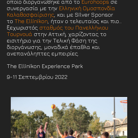
οποίο διοργανώθηκε από το
Eurohoops
σε
συνεργασία με την
Ελληνική Ομοσπονδία
Καλαθοσφαίρισης
, και με Silver Sponsor
το
The Ellinikon
, ήταν ο τελευταίος και πιο…
ξεχωριστός
σταθμός του Πανελλήνιου
Τουρνουά
στην Αττική, χαρίζοντας το
εισιτήριο για την Τελική Φάση της
διοργάνωσης, μοναδικά έπαθλα και
ανεπανάληπτες εμπειρίες.
The Ellinikon Experience Park
9-11 Σεπτεμβρίου 2022