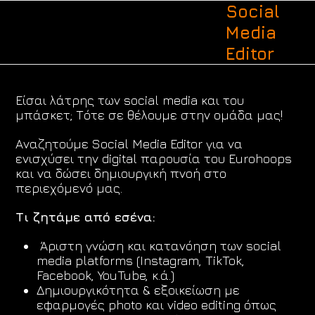
Open
Close
Skip
Social
to
mobile
mobile
Media
content
menu
menu
Editor
Είσαι λάτρης των social media και του
μπάσκετ; Τότε σε θέλουμε στην ομάδα μας!
Αναζητούμε Social Media Editor για να
ενισχύσει την digital παρουσία του Eurohoops
και να δώσει δημιουργική πνοή στο
περιεχόμενό μας.
Τι ζητάμε από εσένα:
Άριστη γνώση και κατανόηση των social
media platforms (Instagram, TikTok,
Facebook, YouTube, κ.ά.)
Δημιουργικότητα & εξοικείωση με
εφαρμογές photo και video editing όπως