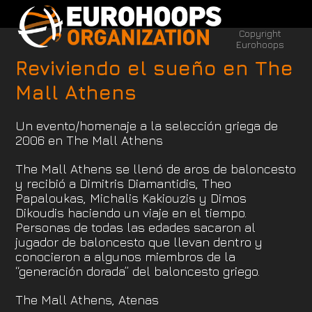
Open
Close
Skip
to
mobile
mobile
Copyright
content
menu
menu
Eurohoops
Reviviendo el sueño en Τhe
Mall Athens
Un evento/homenaje a la selección griega de
2006 en The Mall Athens
The Mall Athens se llenó de aros de baloncesto
y recibió a Dimitris Diamantidis, Theo
Papaloukas, Michalis Kakiouzis y Dimos
Dikoudis haciendo un viaje en el tiempo.
Personas de todas las edades sacaron al
jugador de baloncesto que llevan dentro y
conocieron a algunos miembros de la
“generación dorada” del baloncesto griego.
The Mall Athens, Atenas